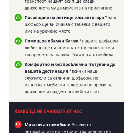
транспорт нашият екип ще следи
движението му до момента на пристигане
Посрещане на летище или автогара
*наш
шофьор ще ви очаква с табелка с вашето
име на уречено място
Помощ за обемен багаж
*нашите шофьори
любезно ще ви помогнат с преанасянето и
товаренето на вашият багаж в автомобила
Комфортно и безпроблемно пътуване до
вашата дестинация
*всички наши
служители са отлични шофьори, не
използват мобилни телефони по време на
движение и владеят английски език
КАКВО ДА НЕ ОЧАКВАТЕ ОТ НАС
Мръсни автомобили
*всеки от
автомобилите ни се почиства редовно вв