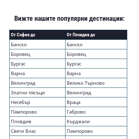
Вижте нашите популярни дестинации:
От София до
От Пловдив до
Банско
Банско
Боровец
Боровец
Бургас
Бургас
Варна
Варна
Велинград
Велико Търново
Златни пясъци
Велинград
Несебър
Враца
Пампорово
Габрово
Пловдив
Кърджали
Свети Влас
Пампорово