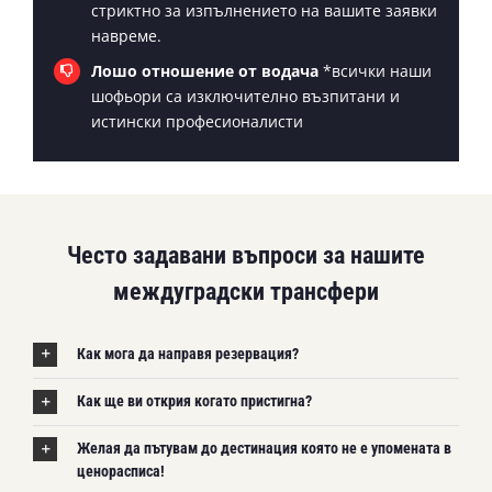
стриктно за изпълнението на вашите заявки
навреме.
Лошо отношение от водача
*всички наши
шофьори са изключително възпитани и
истински професионалисти
Често задавани въпроси за нашите
междуградски трансфери
Как мога да направя резервация?
Как ще ви открия когато пристигна?
Желая да пътувам до дестинация която не е упомената в
ценорасписа!