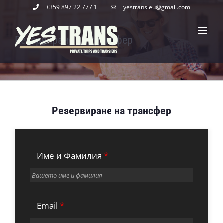
Skip
+359 897 22 777 1
yestrans.eu@gmail.com
to
content
Резервиране на трансфер
Резервиране на трансфер
Име и Фамилия
*
Email
*