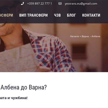
+359 897 22 777 1
yestrans.eu@gmail.com
НСФЕРИ
ВИП ТРАНСФЕРИ
ЧЗВ
БЛОГ
КОНТАКТИ
Начало
»
Варна – Албена
 Албена до Варна?
ата и чужбина!