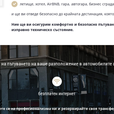
летище, хотел, AirBNB, гара, автогара, бизнес сград
и ще ви отведе безопасно до крайната дестинация, която
Ние ще ви осигурим комфортно и безопасно пътуван
изправно техническо състояние.
 на пътуването на ваше разположение в автомобилите 
безплатен интернет
те се на професионализма ни и резервирайте своя трансфер