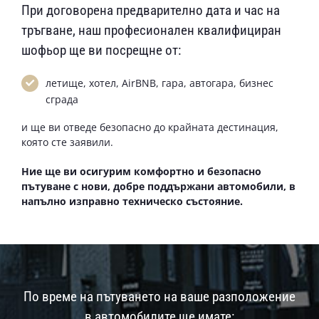
При договорена предварително дата и час на
тръгване, наш професионален квалифициран
шофьор ще ви посрещне от:
летище, хотел, AirBNB, гара, автогара, бизнес
сграда
и ще ви отведе безопасно до крайната дестинация,
която сте заявили.
Ние ще ви осигурим комфортно и безопасно
пътуване с нови, добре поддържани автомобили, в
напълно изправно техническо състояние.
По време на пътуването на ваше разположение
в автомобилите ще имате: