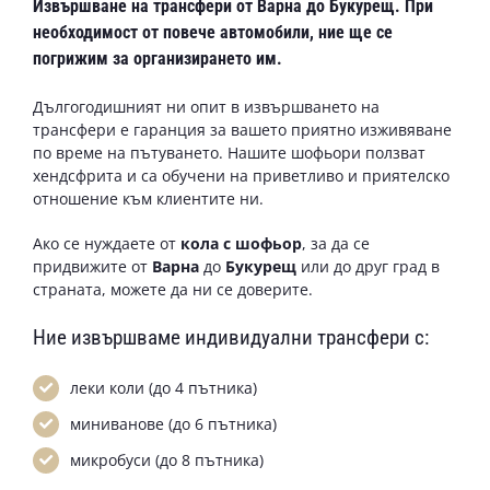
Извършване на
трансфери от Варна до Букурещ
. При
необходимост от повече автомобили, ние ще се
погрижим за организирането им.
Дългогодишният ни опит в извършването на
трансфери е гаранция за вашето приятно изживяване
по време на пътуването. Нашите шофьори ползват
хендсфрита и са обучени на приветливо и приятелско
отношение към клиентите ни.
Ако се нуждаете от
кола с шофьор
, за да се
придвижите от
Варна
до
Букурещ
или до друг град в
страната, можете да ни се доверите.
Ние извършваме индивидуални трансфери с:
леки коли (до 4 пътника)
миниванове (до 6 пътника)
микробуси (до 8 пътника)