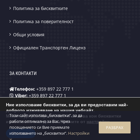
Политика за бисквитките
Политика за поверителност
Общи условия
Официален Транспортен Лиценз
ЗА КОНТАКТИ
Телефон:
+359 897 22 777 1
Viber:
+359 897 22 777 1
WhatsApp:
+359 897 22 777 1
Ние използваме бисквитки, за да ви предоставим най-
Telegram:
+359 897 22 777 1
доброто изживяване на нашия уебсайт.
Email
:
yestrans.eu@gmail.com
Този сайт използва „бисквитки“, за да
Можете да разберете повече за това кои бисквитки
работи оптимално за Вас. Чрез
използваме или да ги изключите от
настройки
.
посещението си Вие приемате
РАЗБРАХ
използването на „бисквитки“.
Настройки
Приемам