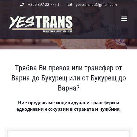
Skip
+359 897 22 777 1
yestrans.eu@gmail.com
to
content
Варна – Букурещ
Трябва Ви превоз или трансфер от
Варна до Букурещ или от Букурещ до
Варна?
Ние предлагаме индивидуални трансфери и
еднодневни екскурзии в страната и чужбина!