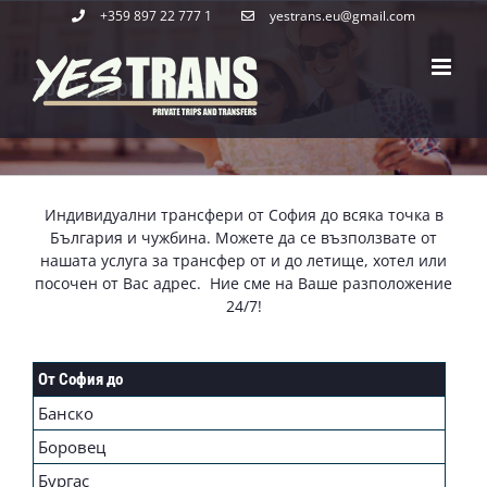
Skip
+359 897 22 777 1
yestrans.eu@gmail.com
to
content
Трансфери София
Индивидуални трансфери от София до всяка точка в
България и чужбина. Можете да се възползвате от
нашата услуга за трансфер от и до летище, хотел или
посочен от Вас адрес. Ние сме на Ваше разположение
24/7!
От София до
Банско
Боровец
Бургас