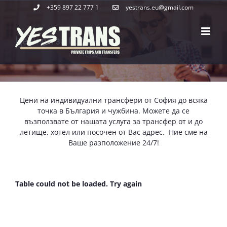
Skip
+359 897 22 777 1
yestrans.eu@gmail.com
to
content
Цени от/за София
Цени на индивидуални трансфери от София до всяка
точка в България и чужбина. Можете да се
възползвате от нашата услуга за трансфер от и до
летище, хотел или посочен от Вас адрес. Ние сме на
Ваше разположение 24/7!
Table could not be loaded. Try again