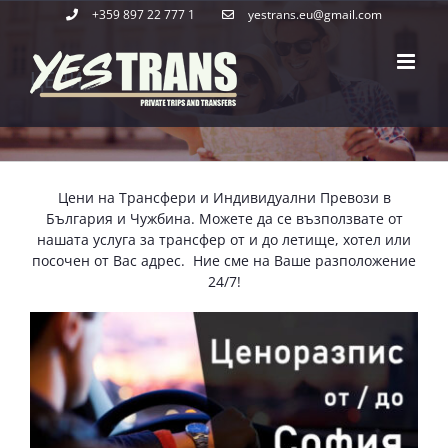
Skip
+359 897 22 777 1
yestrans.eu@gmail.com
to
content
ЦЕНИ
Цени на Трансфери и Индивидуални Превози в
България и Чужбина. Можете да се възползвате от
нашата услуга за трансфер от и до летище, хотел или
посочен от Вас адрес. Ние сме на Ваше разположение
24/7!