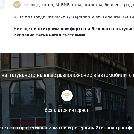
летище, хотел, AirBNB, гара, автогара, бизнес сград
и ще ви отведе безопасно до крайната дестинация, която
Ние ще ви осигурим комфортно и безопасно пътуван
изправно техническо състояние.
 на пътуването на ваше разположение в автомобилите 
безплатен интернет
те се на професионализма ни и резервирайте своя трансфер