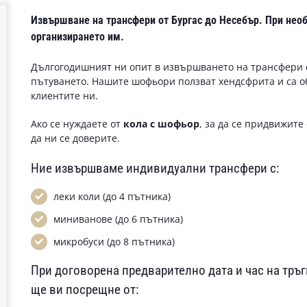
Извършване на
трансфери от Бургас до Несебър
. При нео
организирането им.
Дългогодишният ни опит в извършването на трансфери 
пътуването. Нашите шофьори ползват хендсфрита и са 
клиентите ни.
Ако се нуждаете от
кола с шофьор
, за да се придвижите
да ни се доверите.
Ние извършваме индивидуални трансфери с:
леки коли (до 4 пътника)
миниванове (до 6 пътника)
микробуси (до 8 пътника)
При договорена предварително дата и час на тр
ще ви посрещне от: