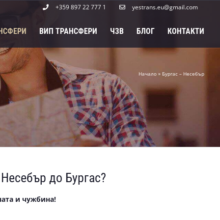
+359 897 22 777 1
yestrans.eu@gmail.com
НСФЕРИ
ВИП ТРАНСФЕРИ
ЧЗВ
БЛОГ
КОНТАКТИ
Начало
»
Бургас – Несебър
 Несебър до Бургас?
ата и чужбина!