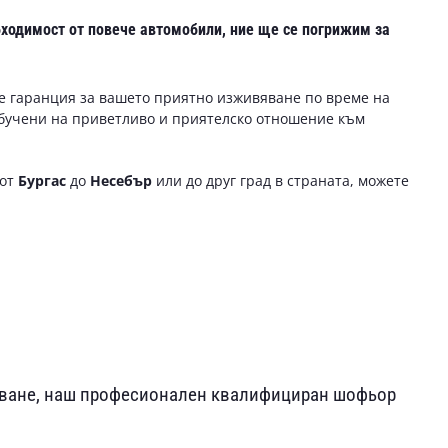
бходимост от повече автомобили, ние ще се погрижим за
е гаранция за вашето приятно изживяване по време на
обучени на приветливо и приятелско отношение към
 от
Бургас
до
Несебър
или до друг град в страната, можете
ъгване, наш професионален квалифициран шофьор