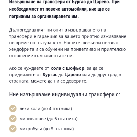
Извършване на
трансфери от Бургас до Царево
. При
необходимост от повече автомобили, ние ще се
погрижим за организирането им.
Дългогодишният ни опит в извършването на
трансфери е гаранция за вашето приятно изживяване
по време на пътуването. Нашите шофьори ползват
хендсфрита и са обучени на приветливо и приятелско
отношение към клиентите ни.
Ако се нуждаете от
кола с шофьор
, за да се
придвижите от
Бургас
до
Царево
или до друг град в
страната, можете да ни се доверите.
Ние извършваме индивидуални трансфери с:
леки коли (до 4 пътника)
миниванове (до 6 пътника)
микробуси (до 8 пътника)