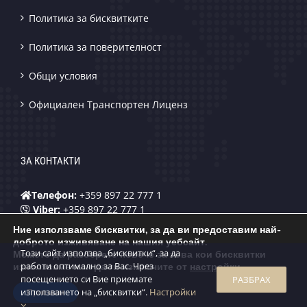
Политика за бисквитките
Политика за поверителност
Общи условия
Официален Транспортен Лиценз
ЗА КОНТАКТИ
Телефон:
+359 897 22 777 1
Viber:
+359 897 22 777 1
WhatsApp:
+359 897 22 777 1
Ние използваме бисквитки, за да ви предоставим най-
Telegram:
+359 897 22 777 1
доброто изживяване на нашия уебсайт.
Email
:
yestrans.eu@gmail.com
Този сайт използва „бисквитки“, за да
Можете да разберете повече за това кои бисквитки
работи оптимално за Вас. Чрез
използваме или да ги изключите от
настройки
.
посещението си Вие приемате
РАЗБРАХ
използването на „бисквитки“.
Настройки
Приемам