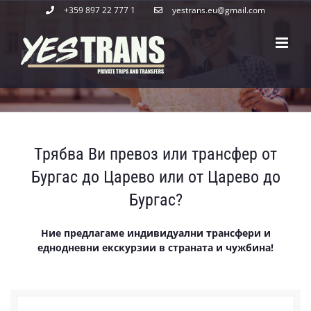
Skip
+359 897 22 777 1
yestrans.eu@gmail.com
to
content
Бургас – Царево
Трябва Ви превоз или трансфер от
Бургас до Царево или от Царево до
Бургас?
Ние предлагаме индивидуални трансфери и
еднодневни екскурзии в страната и чужбина!