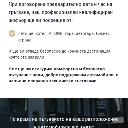
При договорена предварително дата и час на
тръгване, наш професионален квалифициран
шофьор ще ви посрещне от:
летище, хотел, AirBNB, гара, автогара, бизнес
сграда
и ще ви отведе безопасно до крайната дестинация,
която сте заявили.
Ние ще ви осигурим комфортно и безопасно
пътуване с нови, добре поддържани автомобили, в
напълно изправно техническо състояние.
По време на пътуването на ваше разположение
в автомобилите ще имате: